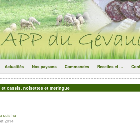
ce site utilise des cookies
ok
Actualités
Nos paysans
Commandes
Recettes et ...
Cont
s et cassis, noisettes et meringue
e cuisine
llet 2014