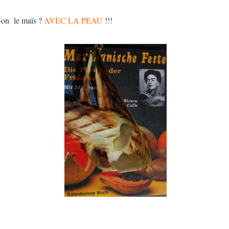
-on le maïs ?
AVEC LA PEAU
!!!