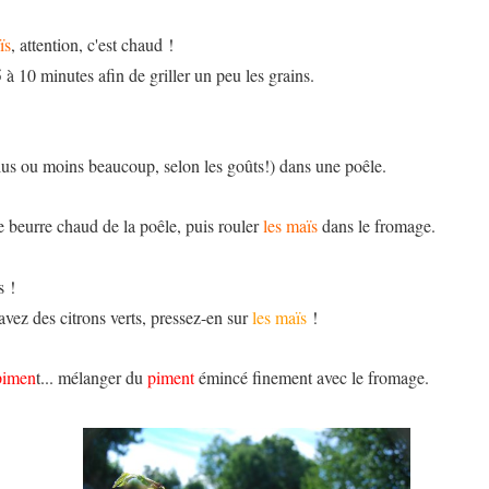
ïs
, attention, c'est chaud !
5 à 10 minutes afin de griller un peu les grains.
lus ou moins beaucoup, selon les goûts!) dans une poêle.
e beurre chaud de la poêle, puis rouler
les maïs
dans le fromage.
s !
 avez des citrons verts, pressez-en sur
les maïs
!
pimen
t... mélanger du
piment
émincé finement avec le fromage.