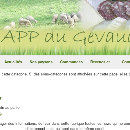
ce site utilise des cookies
ok
Actualités
Nos paysans
Commandes
Recettes et ...
Cont
ns cette catégorie. Si des sous-catégories sont affichées sur cette page, elles
r
ain au panier
s
tager des informations, écrivez dans cette rubrique toutes les news qui ne c
directement mais qui sont dans le même esprit.