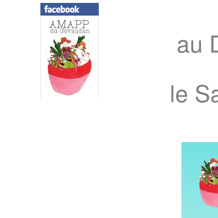
au 
le S