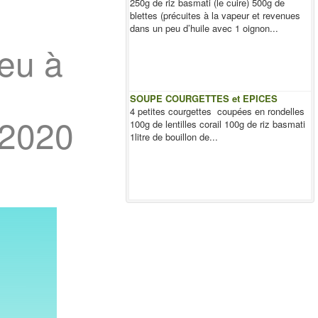
250g de riz basmati (le cuire) 500g de
blettes (précuites à la vapeur et revenues
dans un peu d’huile avec 1 oignon...
eu à
SOUPE COURGETTES et EPICES
4 petites courgettes coupées en rondelles
 2020
100g de lentilles corail 100g de riz basmati
1litre de bouillon de...