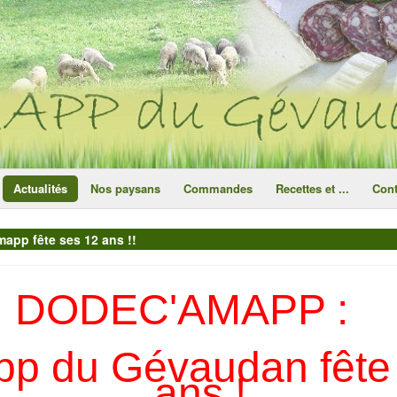
ce site utilise des cookies
ok
Actualités
Nos paysans
Commandes
Recettes et ...
Cont
pp fête ses 12 ans !!
DODEC'AMAPP :
p du Gévaudan fête
ans !