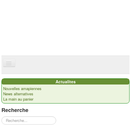
ce site utilise des cookies
ok
Accueil
Actualites
Présentation
Nouvelles amapiennes
News alternatives
Actualités
La main au panier
Nos paysans
Recherche
Commandes
Rechercher
Recettes et ...