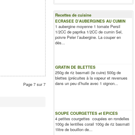
Recettes de cuisine
ECRASEE D’AUBERGINES AU CUMIN
1 aubergine moyenne 1 tomate Persil
1/2CC de paprika 1/2CC de cumin Sel,
poivre Peler l’aubergine. La couper en
dés...
GRATIN DE BLETTES
250g de riz basmati (le cuire) 500g de
blettes (précuites à la vapeur et revenues
dans un peu d’huile avec 1 oignon...
Page 7 sur 7
SOUPE COURGETTES et EPICES
4 petites courgettes coupées en rondelles
100g de lentilles corail 100g de riz basmati
1litre de bouillon de...