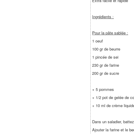
Extra facile et rapide
Ingrédients :
Pour la pâte sablée :
1 oeuf
100 gr de beurre
1 pincée de sei
230 gr de farine
200 gr de sucre
+ 5 pommes
+ 1/2 pot de gelée de c
+ 10 ml de crème liquid
Dans un saladier, battez 
Ajouter la farine et le b