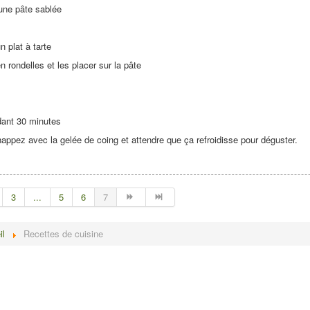
 une pâte sablée
n plat à tarte
rondelles et les placer sur la pâte
dant 30 minutes
 nappez avec la gelée de coing et attendre que ça refroidisse pour déguster.
3
...
5
6
7
il
Recettes de cuisine