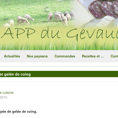
ce site utilise des cookies
ok
Actualités
Nos paysans
Commandes
Recettes et ...
Cont
et gelée de coing
e cuisine
 2010
pée de gelée de coing.