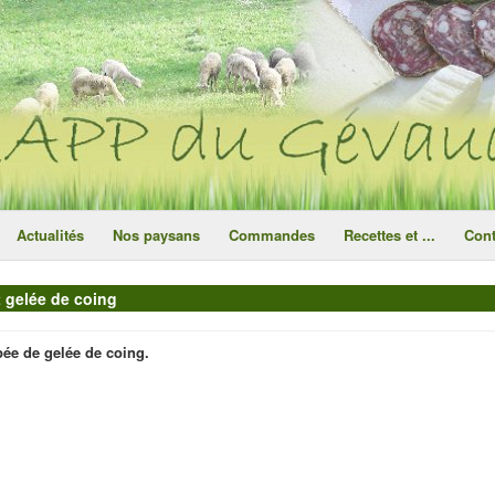
ce site utilise des cookies
ok
Actualités
Nos paysans
Commandes
Recettes et ...
Cont
 gelée de coing
ée de gelée de coing.