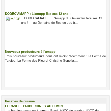
DODEC'AMAPP : L'amapp fête ses 12 ans !!
DODEC'AMAPP : L'Amapp du Gévaudan fête ses 12
ans ! au Domaine de Bec de Jeu à...
Nouveaux producteurs à l'amapp
Trois nouveaux producteurs nous ont rejoint récemment : La Ferme de
Tardieu, La Ferme des Rieu et Christine Gonella,...
Recettes de cuisine
ECRASEE D’AUBERGINES AU CUMIN
1 aubergine moyenne 1 tomate Persil 1/2CC de paprika 1/2CC de