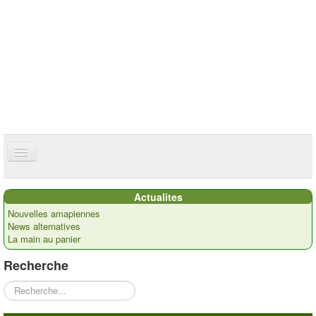
ce site utilise des cookies
ok
Accueil
Actualites
Présentation
Nouvelles amapiennes
News alternatives
Actualités
La main au panier
Nos paysans
Recherche
Commandes
Rechercher
Recettes et ...