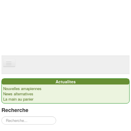
ce site utilise des cookies
ok
Accueil
Actualites
Présentation
Nouvelles amapiennes
News alternatives
Actualités
La main au panier
Nos paysans
Recherche
Commandes
Rechercher
Recettes et ...